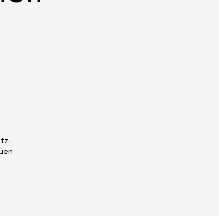
tz-
auen